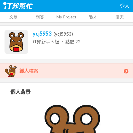
登入
文章
問答
My Project
徵才
聊天
ycj5953
(
ycj5953
)
iT邦新手
5
級 ‧ 點數
22
鐵人檔案
個人背景