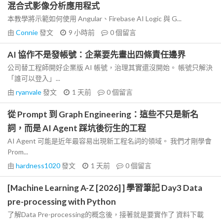
混合式影像分析應用程式
本教學將示範如何使用 Angular、Firebase AI Logic 與 G...
由
Connie
發文
9 小時前
0
個留言
AI 協作不是發帳號：企業要先畫出四條責任邊界
公司替工程師開好企業版 AI 帳號，治理其實還沒開始。 帳號只解決
「誰可以登入」...
由
ryanvale
發文
1 天前
0
個留言
從 Prompt 到 Graph Engineering：這些不只是新名
詞，而是 AI Agent 踩坑後衍生的工程
AI Agent 可能是近年最容易出現新工程名詞的領域。 我們才剛學會
Prom...
由
hardness1020
發文
1 天前
0
個留言
[Machine Learning A-Z [2026] ] 學習筆記 Day3 Data
pre-processing with Python
了解Data Pre-processing的概念後，接著就是要實作了 資料下載