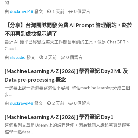
的...
由
duckravel48
發文
1 天前
0
個留言
【分享】台灣團隊開發 免費 AI Prompt 管理網站，終於
不用再到處找提示詞了
最近 AI 幾乎已經變成每天工作都會用到的工具。像是 ChatGPT、
Claud...
由
nlstudio
發文
2 天前
0
個留言
[Machine Learning A-Z [2026] ] 學習筆記 Day2 ML 及
Data pre-processing 概念
一邊要上課一邊還要寫這個不容易! 整個machine learning分成三個
步...
由
duckravel48
發文
2 天前
0
個留言
[Machine Learning A-Z [2026] ] 學習筆記 Day1
這個系列文章是Udemy上的課程延伸，因為我個人想趁著育嬰假空
檔學一點data...