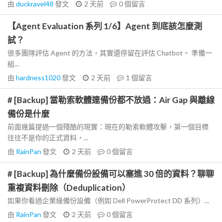
由
duckravel48
發文
2 天前
0
個留言
【Agent Evaluation 系列 1/6】Agent 到底該怎麼測
試？
很多團隊評估 Agent 的方法，其實還停留在評估 Chatbot。 準備一
組...
由
hardness1020
發文
2 天前
1
個留言
# [Backup] 當勒索軟體連備份都不放過：Air Gap 與離線
備份是什麼
前面幾篇提過一個殘酷的現實：現在的勒索軟體攻擊，第一個目標
往往不是你的正式資料，...
由
RainPan
發文
2 天前
0
個留言
# [Backup] 為什麼備份設備可以塞進 30 倍的資料？聊聊
重複資料刪除（Deduplication）
如果你看過企業級備份設備（例如 Dell PowerProtect DD 系列）...
由
RainPan
發文
2 天前
0
個留言