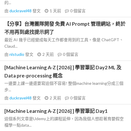
的...
由
duckravel48
發文
1 天前
0
個留言
【分享】台灣團隊開發 免費 AI Prompt 管理網站，終於
不用再到處找提示詞了
最近 AI 幾乎已經變成每天工作都會用到的工具。像是 ChatGPT、
Claud...
由
nlstudio
發文
2 天前
0
個留言
[Machine Learning A-Z [2026] ] 學習筆記 Day2 ML 及
Data pre-processing 概念
一邊要上課一邊還要寫這個不容易! 整個machine learning分成三個
步...
由
duckravel48
發文
2 天前
0
個留言
[Machine Learning A-Z [2026] ] 學習筆記 Day1
這個系列文章是Udemy上的課程延伸，因為我個人想趁著育嬰假空
檔學一點data...