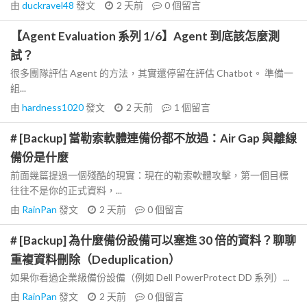
由
duckravel48
發文
2 天前
0
個留言
【Agent Evaluation 系列 1/6】Agent 到底該怎麼測
試？
很多團隊評估 Agent 的方法，其實還停留在評估 Chatbot。 準備一
組...
由
hardness1020
發文
2 天前
1
個留言
# [Backup] 當勒索軟體連備份都不放過：Air Gap 與離線
備份是什麼
前面幾篇提過一個殘酷的現實：現在的勒索軟體攻擊，第一個目標
往往不是你的正式資料，...
由
RainPan
發文
2 天前
0
個留言
# [Backup] 為什麼備份設備可以塞進 30 倍的資料？聊聊
重複資料刪除（Deduplication）
如果你看過企業級備份設備（例如 Dell PowerProtect DD 系列）...
由
RainPan
發文
2 天前
0
個留言