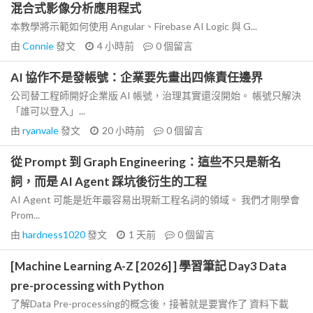
混合式影像分析應用程式
本教學將示範如何使用 Angular、Firebase AI Logic 與 G...
由
Connie
發文
4 小時前
0
個留言
AI 協作不是發帳號：企業要先畫出四條責任邊界
公司替工程師開好企業版 AI 帳號，治理其實還沒開始。 帳號只解決
「誰可以登入」...
由
ryanvale
發文
20 小時前
0
個留言
從 Prompt 到 Graph Engineering：這些不只是新名
詞，而是 AI Agent 踩坑後衍生的工程
AI Agent 可能是近年最容易出現新工程名詞的領域。 我們才剛學會
Prom...
由
hardness1020
發文
1 天前
0
個留言
[Machine Learning A-Z [2026] ] 學習筆記 Day3 Data
pre-processing with Python
了解Data Pre-processing的概念後，接著就是要實作了 資料下載