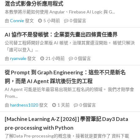
混合式影像分析應用程式
本教學將示範如何使用 Angular、Firebase AI Logic 與 G...
由
Connie
發文
5 小時前
0
個留言
AI 協作不是發帳號：企業要先畫出四條責任邊界
公司替工程師開好企業版 AI 帳號，治理其實還沒開始。 帳號只解決
「誰可以登入」...
由
ryanvale
發文
21 小時前
0
個留言
從 Prompt 到 Graph Engineering：這些不只是新名
詞，而是 AI Agent 踩坑後衍生的工程
AI Agent 可能是近年最容易出現新工程名詞的領域。 我們才剛學會
Prom...
由
hardness1020
發文
1 天前
0
個留言
[Machine Learning A-Z [2026] ] 學習筆記 Day3 Data
pre-processing with Python
了解Data Pre-processing的概念後，接著就是要實作了 資料下載