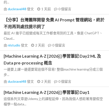
的...
由
duckravel48
發文
1 天前
0
個留言
【分享】台灣團隊開發 免費 AI Prompt 管理網站，終於
不用再到處找提示詞了
最近 AI 幾乎已經變成每天工作都會用到的工具。像是 ChatGPT、
Claud...
由
nlstudio
發文
2 天前
0
個留言
[Machine Learning A-Z [2026] ] 學習筆記 Day2 ML 及
Data pre-processing 概念
一邊要上課一邊還要寫這個不容易! 整個machine learning分成三個
步...
由
duckravel48
發文
2 天前
0
個留言
[Machine Learning A-Z [2026] ] 學習筆記 Day1
這個系列文章是Udemy上的課程延伸，因為我個人想趁著育嬰假空
檔學一點data...