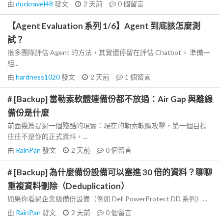
由
duckravel48
發文
2 天前
0
個留言
【Agent Evaluation 系列 1/6】Agent 到底該怎麼測
試？
很多團隊評估 Agent 的方法，其實還停留在評估 Chatbot。 準備一
組...
由
hardness1020
發文
2 天前
1
個留言
# [Backup] 當勒索軟體連備份都不放過：Air Gap 與離線
備份是什麼
前面幾篇提過一個殘酷的現實：現在的勒索軟體攻擊，第一個目標
往往不是你的正式資料，...
由
RainPan
發文
2 天前
0
個留言
# [Backup] 為什麼備份設備可以塞進 30 倍的資料？聊聊
重複資料刪除（Deduplication）
如果你看過企業級備份設備（例如 Dell PowerProtect DD 系列）...
由
RainPan
發文
2 天前
0
個留言