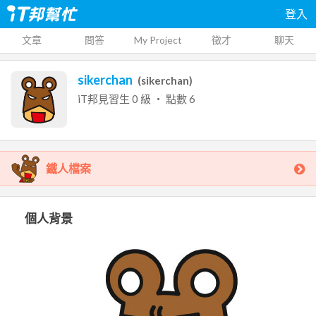
登入
文章
問答
My Project
徵才
聊天
sikerchan
(
sikerchan
)
iT邦見習生
0
級 ‧ 點數
6
鐵人檔案
個人背景