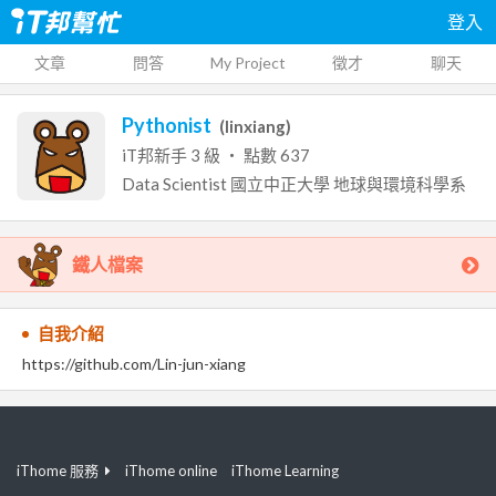
登入
文章
問答
My Project
徵才
聊天
Pythonist
(
linxiang
)
iT邦新手
3
級 ‧ 點數
637
Data Scientist
國立中正大學
地球與環境科學系
鐵人檔案
自我介紹
https://github.com/Lin-jun-xiang
iThome 服務
iThome online
iThome Learning