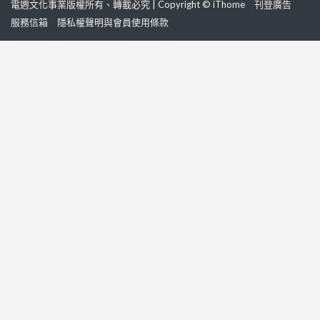
電週文化事業版權所有、轉載必究 | Copyright © iThome
刊登廣告
服務信箱
隱私權聲明與會員使用條款