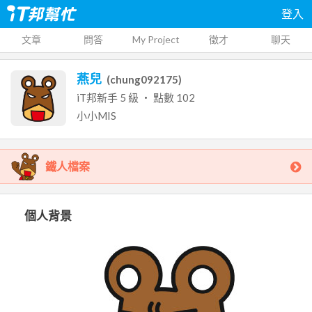
登入
文章
問答
My Project
徵才
聊天
燕兒
(
chung092175
)
iT邦新手
5
級 ‧ 點數
102
小小MIS
鐵人檔案
個人背景