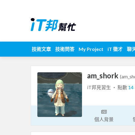
技術文章
技術問答
My Project
iT 徵才
聊
am_shork
(am_sh
iT邦見習生 ‧ 點數
14
個人背景