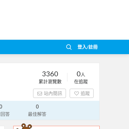
登入/註冊
3360
0
人
累計瀏覽數
在追蹤
站內簡訊
追蹤
0
0
請回答
最佳解答