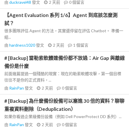
由
duckravel48
發文
2 天前
0
個留言
【Agent Evaluation 系列 1/6】Agent 到底該怎麼測
試？
很多團隊評估 Agent 的方法，其實還停留在評估 Chatbot。 準備一
組...
由
hardness1020
發文
2 天前
1
個留言
# [Backup] 當勒索軟體連備份都不放過：Air Gap 與離線
備份是什麼
前面幾篇提過一個殘酷的現實：現在的勒索軟體攻擊，第一個目標
往往不是你的正式資料，...
由
RainPan
發文
2 天前
0
個留言
# [Backup] 為什麼備份設備可以塞進 30 倍的資料？聊聊
重複資料刪除（Deduplication）
如果你看過企業級備份設備（例如 Dell PowerProtect DD 系列）...
由
RainPan
發文
2 天前
0
個留言