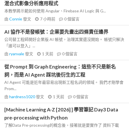
混合式影像分析應用程式
本教學將示範如何使用 Angular、Firebase AI Logic 與 G...
由
Connie
發文
7 小時前
0
個留言
AI 協作不是發帳號：企業要先畫出四條責任邊界
公司替工程師開好企業版 AI 帳號，治理其實還沒開始。 帳號只解決
「誰可以登入」...
由
ryanvale
發文
1 天前
0
個留言
從 Prompt 到 Graph Engineering：這些不只是新名
詞，而是 AI Agent 踩坑後衍生的工程
AI Agent 可能是近年最容易出現新工程名詞的領域。 我們才剛學會
Prom...
由
hardness1020
發文
1 天前
0
個留言
[Machine Learning A-Z [2026] ] 學習筆記 Day3 Data
pre-processing with Python
了解Data Pre-processing的概念後，接著就是要實作了 資料下載