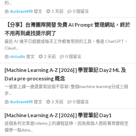
的...
由
duckravel48
發文
1 天前
0
個留言
【分享】台灣團隊開發 免費 AI Prompt 管理網站，終於
不用再到處找提示詞了
最近 AI 幾乎已經變成每天工作都會用到的工具。像是 ChatGPT、
Claud...
由
nlstudio
發文
2 天前
0
個留言
[Machine Learning A-Z [2026] ] 學習筆記 Day2 ML 及
Data pre-processing 概念
一邊要上課一邊還要寫這個不容易! 整個machine learning分成三個
步...
由
duckravel48
發文
2 天前
0
個留言
[Machine Learning A-Z [2026] ] 學習筆記 Day1
這個系列文章是Udemy上的課程延伸，因為我個人想趁著育嬰假空
檔學一點data...