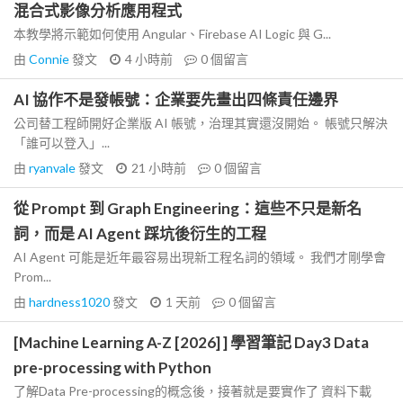
混合式影像分析應用程式
本教學將示範如何使用 Angular、Firebase AI Logic 與 G...
由
Connie
發文
4 小時前
0
個留言
AI 協作不是發帳號：企業要先畫出四條責任邊界
公司替工程師開好企業版 AI 帳號，治理其實還沒開始。 帳號只解決
「誰可以登入」...
由
ryanvale
發文
21 小時前
0
個留言
從 Prompt 到 Graph Engineering：這些不只是新名
詞，而是 AI Agent 踩坑後衍生的工程
AI Agent 可能是近年最容易出現新工程名詞的領域。 我們才剛學會
Prom...
由
hardness1020
發文
1 天前
0
個留言
[Machine Learning A-Z [2026] ] 學習筆記 Day3 Data
pre-processing with Python
了解Data Pre-processing的概念後，接著就是要實作了 資料下載