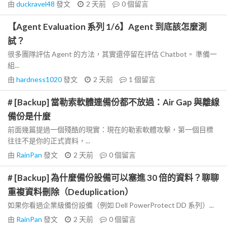
由
duckravel48
發文
2 天前
0
個留言
【Agent Evaluation 系列 1/6】Agent 到底該怎麼測
試？
很多團隊評估 Agent 的方法，其實還停留在評估 Chatbot。 準備一
組...
由
hardness1020
發文
2 天前
1
個留言
# [Backup] 當勒索軟體連備份都不放過：Air Gap 與離線
備份是什麼
前面幾篇提過一個殘酷的現實：現在的勒索軟體攻擊，第一個目標
往往不是你的正式資料，...
由
RainPan
發文
2 天前
0
個留言
# [Backup] 為什麼備份設備可以塞進 30 倍的資料？聊聊
重複資料刪除（Deduplication）
如果你看過企業級備份設備（例如 Dell PowerProtect DD 系列）...
由
RainPan
發文
2 天前
0
個留言