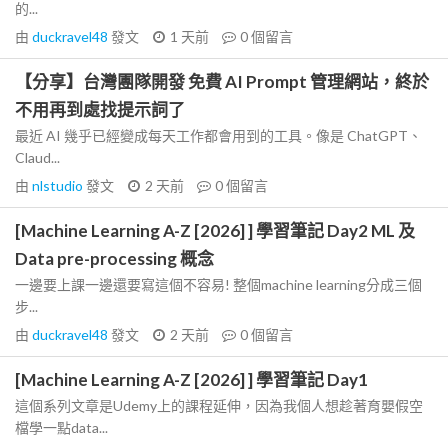
的...
由
duckravel48
發文
1 天前
0
個留言
【分享】台灣團隊開發 免費 AI Prompt 管理網站，終於
不用再到處找提示詞了
最近 AI 幾乎已經變成每天工作都會用到的工具。像是 ChatGPT、
Claud...
由
nlstudio
發文
2 天前
0
個留言
[Machine Learning A-Z [2026] ] 學習筆記 Day2 ML 及
Data pre-processing 概念
一邊要上課一邊還要寫這個不容易! 整個machine learning分成三個
步...
由
duckravel48
發文
2 天前
0
個留言
[Machine Learning A-Z [2026] ] 學習筆記 Day1
這個系列文章是Udemy上的課程延伸，因為我個人想趁著育嬰假空
檔學一點data...