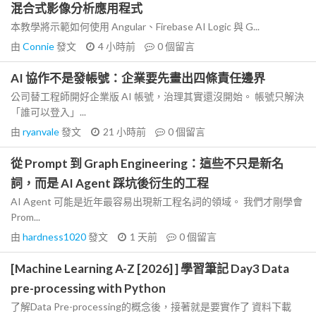
混合式影像分析應用程式
本教學將示範如何使用 Angular、Firebase AI Logic 與 G...
由
Connie
發文
4 小時前
0
個留言
AI 協作不是發帳號：企業要先畫出四條責任邊界
公司替工程師開好企業版 AI 帳號，治理其實還沒開始。 帳號只解決
「誰可以登入」...
由
ryanvale
發文
21 小時前
0
個留言
從 Prompt 到 Graph Engineering：這些不只是新名
詞，而是 AI Agent 踩坑後衍生的工程
AI Agent 可能是近年最容易出現新工程名詞的領域。 我們才剛學會
Prom...
由
hardness1020
發文
1 天前
0
個留言
[Machine Learning A-Z [2026] ] 學習筆記 Day3 Data
pre-processing with Python
了解Data Pre-processing的概念後，接著就是要實作了 資料下載