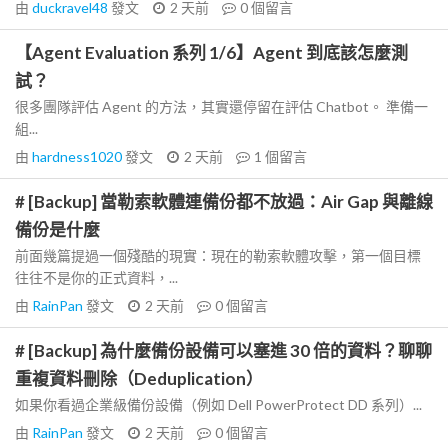
由
duckravel48
發文
2 天前
0
個留言
【Agent Evaluation 系列 1/6】Agent 到底該怎麼測
試？
很多團隊評估 Agent 的方法，其實還停留在評估 Chatbot。 準備一
組...
由
hardness1020
發文
2 天前
1
個留言
# [Backup] 當勒索軟體連備份都不放過：Air Gap 與離線
備份是什麼
前面幾篇提過一個殘酷的現實：現在的勒索軟體攻擊，第一個目標
往往不是你的正式資料，...
由
RainPan
發文
2 天前
0
個留言
# [Backup] 為什麼備份設備可以塞進 30 倍的資料？聊聊
重複資料刪除（Deduplication）
如果你看過企業級備份設備（例如 Dell PowerProtect DD 系列）...
由
RainPan
發文
2 天前
0
個留言