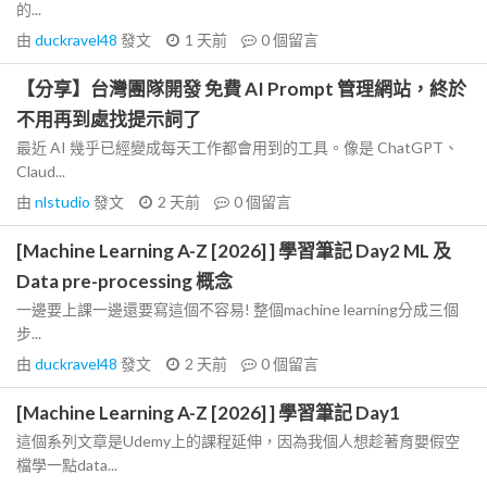
的...
由
duckravel48
發文
1 天前
0
個留言
【分享】台灣團隊開發 免費 AI Prompt 管理網站，終於
不用再到處找提示詞了
最近 AI 幾乎已經變成每天工作都會用到的工具。像是 ChatGPT、
Claud...
由
nlstudio
發文
2 天前
0
個留言
[Machine Learning A-Z [2026] ] 學習筆記 Day2 ML 及
Data pre-processing 概念
一邊要上課一邊還要寫這個不容易! 整個machine learning分成三個
步...
由
duckravel48
發文
2 天前
0
個留言
[Machine Learning A-Z [2026] ] 學習筆記 Day1
這個系列文章是Udemy上的課程延伸，因為我個人想趁著育嬰假空
檔學一點data...