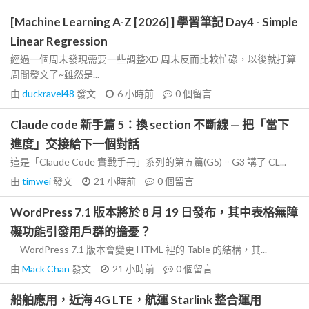
[Machine Learning A-Z [2026] ] 學習筆記 Day4 - Simple
Linear Regression
經過一個周末發現需要一些調整XD 周末反而比較忙碌，以後就打算
周間發文了~雖然是...
由
duckravel48
發文
6 小時前
0
個留言
Claude code 新手篇 5：換 section 不斷線 — 把「當下
進度」交接給下一個對話
這是「Claude Code 實戰手冊」系列的第五篇(G5)。G3 講了 CL...
由
timwei
發文
21 小時前
0
個留言
WordPress 7.1 版本將於 8 月 19 日發布，其中表格無障
礙功能引發用戶群的擔憂？
WordPress 7.1 版本會變更 HTML 裡的 Table 的結構，其...
由
Mack Chan
發文
21 小時前
0
個留言
船舶應用，近海 4G LTE，航運 Starlink 整合運用