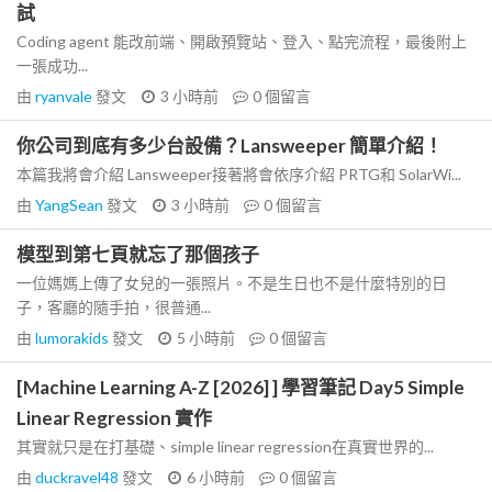
試
Coding agent 能改前端、開啟預覽站、登入、點完流程，最後附上
一張成功...
由
ryanvale
發文
3 小時前
0
個留言
你公司到底有多少台設備？Lansweeper 簡單介紹！
本篇我將會介紹 Lansweeper接著將會依序介紹 PRTG和 SolarWi...
由
YangSean
發文
3 小時前
0
個留言
模型到第七頁就忘了那個孩子
一位媽媽上傳了女兒的一張照片。不是生日也不是什麼特別的日
子，客廳的隨手拍，很普通...
由
lumorakids
發文
5 小時前
0
個留言
[Machine Learning A-Z [2026] ] 學習筆記 Day5 Simple
Linear Regression 實作
其實就只是在打基礎、simple linear regression在真實世界的...
由
duckravel48
發文
6 小時前
0
個留言