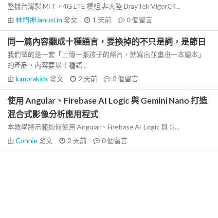
整機台灣製 MIT，4G LTE 模組 非大陸 DrayTek VigorC4...
由
林門神JanusLin
發文
1 天前
0
個留言
同一篇內容翻成十種語言，要換掉的不只是詞，是節日
我們做的是一套「上傳一張孩子的照片，就寫出並畫出一本繪本」
的產品，內容要以十種語...
由
lumorakids
發文
2 天前
0
個留言
使用 Angular、Firebase AI Logic 與 Gemini Nano 打造
混合式影像分析應用程式
本教學將示範如何使用 Angular、Firebase AI Logic 與 G...
由
Connie
發文
2 天前
0
個留言