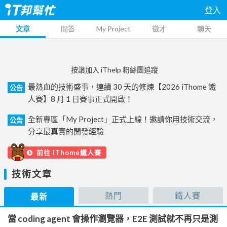
登入
文章
問答
My Project
徵才
聊天
按讚加入 iThelp 粉絲團追蹤
最熱血的技術盛事，連續 30 天的修煉【2026 iThome 鐵
公告
人賽】8 月 1 日賽事正式開啟！
全新專區「My Project」正式上線！邀請你用技術交流，
公告
分享最真實的開發經驗
前往 iThome鐵人賽
技術文章
熱門
鐵人賽
最新
當 coding agent 會操作瀏覽器，E2E 測試就不再只是測