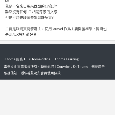
嗨
我是一名來自馬來西亞的19嵗少年
雖然沒有任何 IT 相關背景的文憑
但是平時也經常去學習許多東西
主要是以網頁開發爲主，使用 laravel 作爲主要開發框架，同時也
是UI/UX設計愛好者。
iThome 服務
iThome online
iThome Learning
電週文化事業版權所有、轉載必究 | Copyright © iThome
刊登廣告
服務信箱
隱私權聲明與會員使用條款