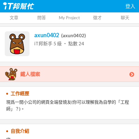
登入
文章
問答
My Project
徵才
聊天
axun0402
(
axun0402
)
iT邦新手
5
級 ‧ 點數
24
鐵人檔案
工作經歷
現爲一間小公司的網頁全端發燒友(你可以理解我為自學的「工程
師」？)。
自我介紹