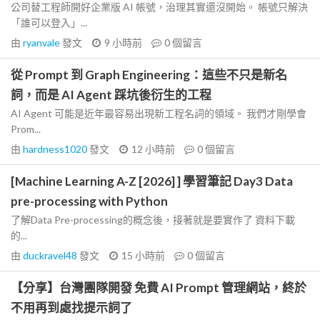
公司替工程師開好企業版 AI 帳號，治理其實還沒開始。 帳號只解決
「誰可以登入」...
由
ryanvale
發文
9 小時前
0
個留言
從 Prompt 到 Graph Engineering：這些不只是新名
詞，而是 AI Agent 踩坑後衍生的工程
AI Agent 可能是近年最容易出現新工程名詞的領域。 我們才剛學會
Prom...
由
hardness1020
發文
12 小時前
0
個留言
[Machine Learning A-Z [2026] ] 學習筆記 Day3 Data
pre-processing with Python
了解Data Pre-processing的概念後，接著就是要實作了 資料下載
的...
由
duckravel48
發文
15 小時前
0
個留言
【分享】台灣團隊開發 免費 AI Prompt 管理網站，終於
不用再到處找提示詞了