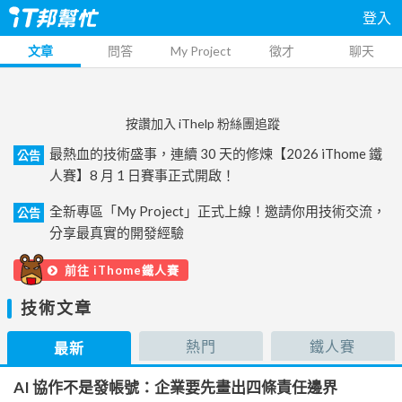
登入
文章
問答
My Project
徵才
聊天
按讚加入 iThelp 粉絲團追蹤
最熱血的技術盛事，連續 30 天的修煉【2026 iThome 鐵
公告
人賽】8 月 1 日賽事正式開啟！
全新專區「My Project」正式上線！邀請你用技術交流，
公告
分享最真實的開發經驗
前往 iThome鐵人賽
技術文章
熱門
鐵人賽
最新
AI 協作不是發帳號：企業要先畫出四條責任邊界