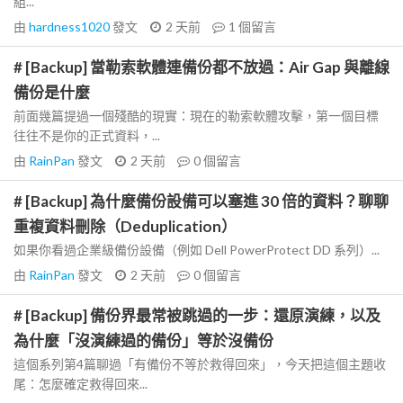
組...
由
hardness1020
發文
2 天前
1
個留言
# [Backup] 當勒索軟體連備份都不放過：Air Gap 與離線
備份是什麼
前面幾篇提過一個殘酷的現實：現在的勒索軟體攻擊，第一個目標
往往不是你的正式資料，...
由
RainPan
發文
2 天前
0
個留言
# [Backup] 為什麼備份設備可以塞進 30 倍的資料？聊聊
重複資料刪除（Deduplication）
如果你看過企業級備份設備（例如 Dell PowerProtect DD 系列）...
由
RainPan
發文
2 天前
0
個留言
# [Backup] 備份界最常被跳過的一步：還原演練，以及
為什麼「沒演練過的備份」等於沒備份
這個系列第4篇聊過「有備份不等於救得回來」，今天把這個主題收
尾：怎麼確定救得回來...