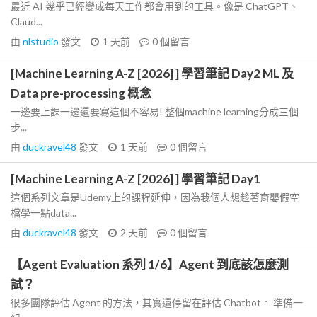
最近 AI 幾乎已經變成每天工作都會用到的工具。像是 ChatGPT、
Claud...
由
nlstudio
發文
1 天前
0
個留言
[Machine Learning A-Z [2026] ] 學習筆記 Day2 ML 及
Data pre-processing 概念
一邊要上課一邊還要寫這個不容易! 整個machine learning分成三個
步...
由
duckravel48
發文
1 天前
0
個留言
[Machine Learning A-Z [2026] ] 學習筆記 Day1
這個系列文章是Udemy上的課程延伸，因為我個人想趁著育嬰假空
檔學一點data...
由
duckravel48
發文
2 天前
0
個留言
【Agent Evaluation 系列 1/6】Agent 到底該怎麼測
試？
很多團隊評估 Agent 的方法，其實還停留在評估 Chatbot。 準備一