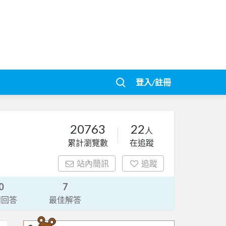
登入/註冊
20763
22
人
累計瀏覽數
在追蹤
站內簡訊
追蹤
0
7
請回答
最佳解答