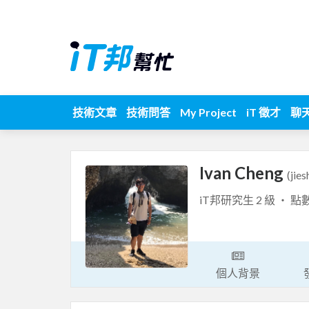
技術文章
技術問答
My Project
iT 徵才
聊
Ivan Cheng
(jies
iT邦研究生 2 級 ‧ 點
個人背景