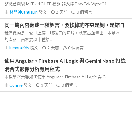
整機台灣製 MIT，4G LTE 模組 非大陸 DrayTek VigorC4...
由
林門神JanusLin
發文
2 天前
0
個留言
同一篇內容翻成十種語言，要換掉的不只是詞，是節日
我們做的是一套「上傳一張孩子的照片，就寫出並畫出一本繪本」
的產品，內容要以十種語...
由
lumorakids
發文
2 天前
0
個留言
使用 Angular、Firebase AI Logic 與 Gemini Nano 打造
混合式影像分析應用程式
本教學將示範如何使用 Angular、Firebase AI Logic 與 G...
由
Connie
發文
3 天前
0
個留言