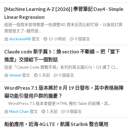
[Machine Learning A-Z [2026] ] 學習筆記 Day4 - Simple
Linear Regression
經過一個周末發現需要一些調整XD 周末反而比較忙碌，以後就打算
周間發文了~雖然是...
由
duckravel48
發文
11 小時前
0
個留言
Claude code 新手篇 5：換 section 不斷線 — 把「當下
進度」交接給下一個對話
這是「Claude Code 實戰手冊」系列的第五篇(G5)。G3 講了 CL...
由
timwei
發文
1 天前
0
個留言
WordPress 7.1 版本將於 8 月 19 日發布，其中表格無障
礙功能引發用戶群的擔憂？
WordPress 7.1 版本會變更 HTML 裡的 Table 的結構，其...
由
Mack Chan
發文
1 天前
0
個留言
船舶應用，近海 4G LTE，航運 Starlink 整合運用