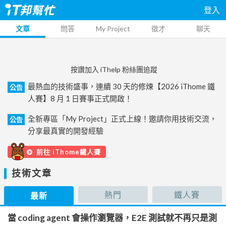
登入
文章
問答
My Project
徵才
聊天
按讚加入 iThelp 粉絲團追蹤
最熱血的技術盛事，連續 30 天的修煉【2026 iThome 鐵
公告
人賽】8 月 1 日賽事正式開啟！
全新專區「My Project」正式上線！邀請你用技術交流，
公告
分享最真實的開發經驗
前往 iThome鐵人賽
技術文章
熱門
鐵人賽
最新
當 coding agent 會操作瀏覽器，E2E 測試就不再只是測