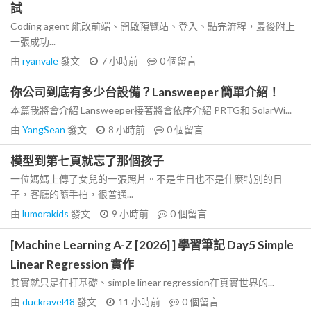
試
Coding agent 能改前端、開啟預覽站、登入、點完流程，最後附上
一張成功...
由
ryanvale
發文
7 小時前
0
個留言
你公司到底有多少台設備？Lansweeper 簡單介紹！
本篇我將會介紹 Lansweeper接著將會依序介紹 PRTG和 SolarWi...
由
YangSean
發文
8 小時前
0
個留言
模型到第七頁就忘了那個孩子
一位媽媽上傳了女兒的一張照片。不是生日也不是什麼特別的日
子，客廳的隨手拍，很普通...
由
lumorakids
發文
9 小時前
0
個留言
[Machine Learning A-Z [2026] ] 學習筆記 Day5 Simple
Linear Regression 實作
其實就只是在打基礎、simple linear regression在真實世界的...
由
duckravel48
發文
11 小時前
0
個留言