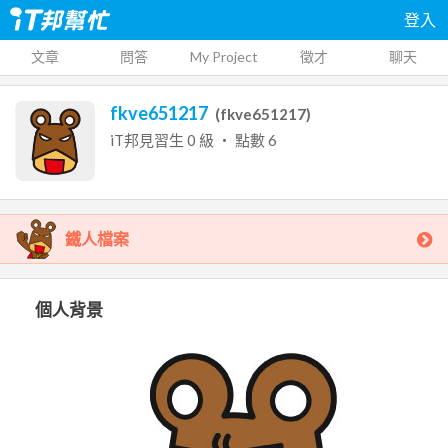
登入
文章
問答
My Project
徵才
聊天
fkve651217
(
fkve651217
)
iT邦見習生
0
級 ‧ 點數
6
鐵人檔案
個人背景