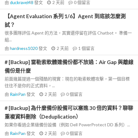
由
duckravel48
發文
2 天前
0
個留言
【Agent Evaluation 系列 1/6】Agent 到底該怎麼測
試？
很多團隊評估 Agent 的方法，其實還停留在評估 Chatbot。 準備一
組...
由
hardness1020
發文
2 天前
1
個留言
# [Backup] 當勒索軟體連備份都不放過：Air Gap 與離線
備份是什麼
前面幾篇提過一個殘酷的現實：現在的勒索軟體攻擊，第一個目標
往往不是你的正式資料，...
由
RainPan
發文
2 天前
0
個留言
# [Backup] 為什麼備份設備可以塞進 30 倍的資料？聊聊
重複資料刪除（Deduplication）
如果你看過企業級備份設備（例如 Dell PowerProtect DD 系列）...
由
RainPan
發文
2 天前
0
個留言