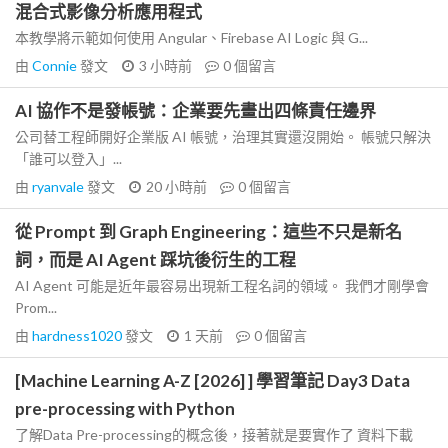
混合式影像分析應用程式
本教學將示範如何使用 Angular、Firebase AI Logic 與 G...
由
Connie
發文
3 小時前
0
個留言
AI 協作不是發帳號：企業要先畫出四條責任邊界
公司替工程師開好企業版 AI 帳號，治理其實還沒開始。 帳號只解決
「誰可以登入」...
由
ryanvale
發文
20 小時前
0
個留言
從 Prompt 到 Graph Engineering：這些不只是新名
詞，而是 AI Agent 踩坑後衍生的工程
AI Agent 可能是近年最容易出現新工程名詞的領域。 我們才剛學會
Prom...
由
hardness1020
發文
1 天前
0
個留言
[Machine Learning A-Z [2026] ] 學習筆記 Day3 Data
pre-processing with Python
了解Data Pre-processing的概念後，接著就是要實作了 資料下載