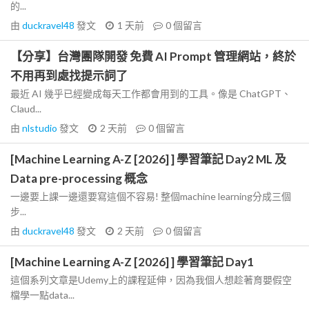
的...
由
duckravel48
發文
1 天前
0
個留言
【分享】台灣團隊開發 免費 AI Prompt 管理網站，終於
不用再到處找提示詞了
最近 AI 幾乎已經變成每天工作都會用到的工具。像是 ChatGPT、
Claud...
由
nlstudio
發文
2 天前
0
個留言
[Machine Learning A-Z [2026] ] 學習筆記 Day2 ML 及
Data pre-processing 概念
一邊要上課一邊還要寫這個不容易! 整個machine learning分成三個
步...
由
duckravel48
發文
2 天前
0
個留言
[Machine Learning A-Z [2026] ] 學習筆記 Day1
這個系列文章是Udemy上的課程延伸，因為我個人想趁著育嬰假空
檔學一點data...