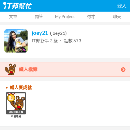
登入
文章
問答
My Project
徵才
聊天
joey21
(
joey21
)
iT邦新手
3
級 ‧ 點數
673
鐵人檔案
鐵人賽成就