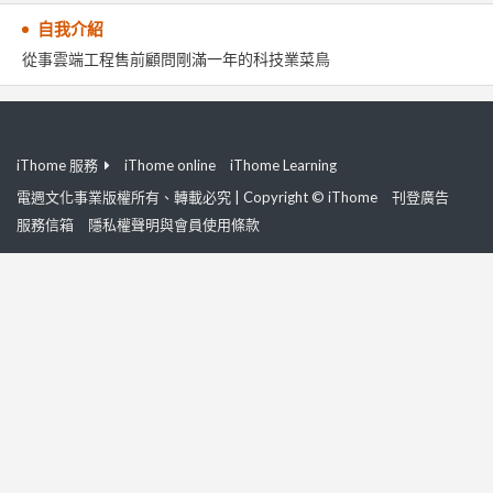
自我介紹
從事雲端工程售前顧問剛滿一年的科技業菜鳥
iThome 服務
iThome online
iThome Learning
電週文化事業版權所有、轉載必究 | Copyright © iThome
刊登廣告
服務信箱
隱私權聲明與會員使用條款