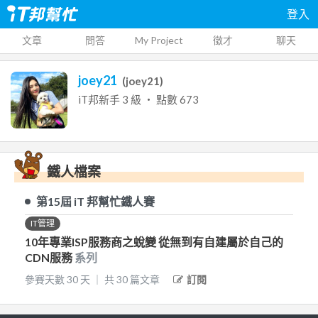
登入
文章
問答
My Project
徵才
聊天
joey21
(
joey21
)
iT邦新手
3
級 ‧ 點數
673
鐵人檔案
第15屆
iT 邦幫忙鐵人賽
IT管理
10年專業ISP服務商之蛻變 從無到有自建屬於自己的
CDN服務
系列
參賽天數
30
天
｜
共
30
篇文章
訂閱