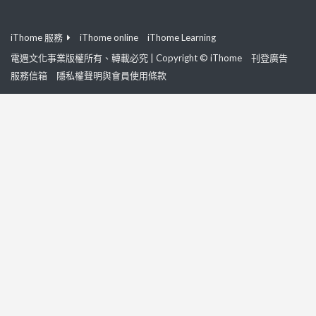
iThome 服務
iThome online
iThome Learning
電週文化事業版權所有、轉載必究 | Copyright © iThome
刊登廣告
服務信箱
隱私權聲明與會員使用條款