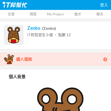
登入
文章
問答
My Project
徵才
聊天
Zenbo
(
Zenbo
)
iT邦見習生
0
級 ‧ 點數
12
鐵人檔案
個人背景