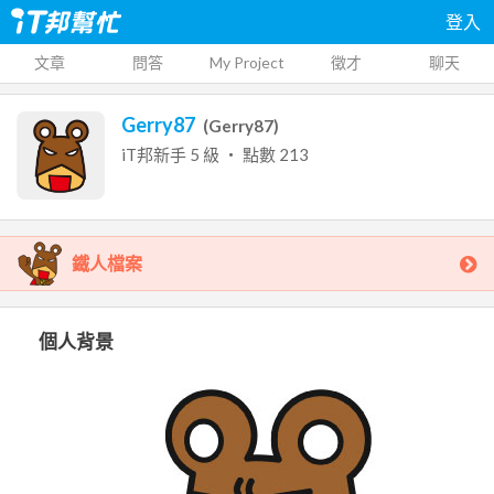
登入
文章
問答
My Project
徵才
聊天
Gerry87
(
Gerry87
)
iT邦新手
5
級 ‧ 點數
213
鐵人檔案
個人背景