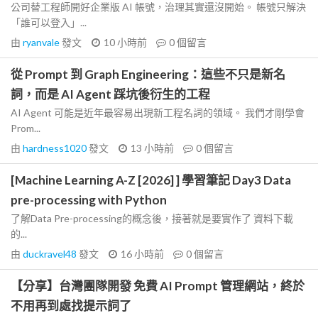
公司替工程師開好企業版 AI 帳號，治理其實還沒開始。 帳號只解決
「誰可以登入」...
由
ryanvale
發文
10 小時前
0
個留言
從 Prompt 到 Graph Engineering：這些不只是新名
詞，而是 AI Agent 踩坑後衍生的工程
AI Agent 可能是近年最容易出現新工程名詞的領域。 我們才剛學會
Prom...
由
hardness1020
發文
13 小時前
0
個留言
[Machine Learning A-Z [2026] ] 學習筆記 Day3 Data
pre-processing with Python
了解Data Pre-processing的概念後，接著就是要實作了 資料下載
的...
由
duckravel48
發文
16 小時前
0
個留言
【分享】台灣團隊開發 免費 AI Prompt 管理網站，終於
不用再到處找提示詞了