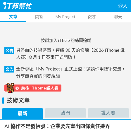
登入
文章
問答
My Project
徵才
聊天
按讚加入 iThelp 粉絲團追蹤
最熱血的技術盛事，連續 30 天的修煉【2026 iThome 鐵
公告
人賽】8 月 1 日賽事正式開啟！
全新專區「My Project」正式上線！邀請你用技術交流，
公告
分享最真實的開發經驗
前往 iThome鐵人賽
技術文章
熱門
鐵人賽
最新
AI 協作不是發帳號：企業要先畫出四條責任邊界