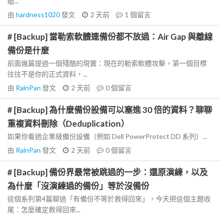
組...
由
hardness1020
發文
2 天前
1
個留言
# [Backup] 當勒索軟體連備份都不放過：Air Gap 與離線
備份是什麼
前面幾篇提過一個殘酷的現實：現在的勒索軟體攻擊，第一個目標
往往不是你的正式資料，...
由
RainPan
發文
2 天前
0
個留言
# [Backup] 為什麼備份設備可以塞進 30 倍的資料？聊聊
重複資料刪除（Deduplication）
如果你看過企業級備份設備（例如 Dell PowerProtect DD 系列）...
由
RainPan
發文
2 天前
0
個留言
# [Backup] 備份界最常被跳過的一步：還原演練，以及
為什麼「沒演練過的備份」等於沒備份
這個系列第4篇聊過「有備份不等於救得回來」，今天把這個主題收
尾：怎麼確定救得回來...