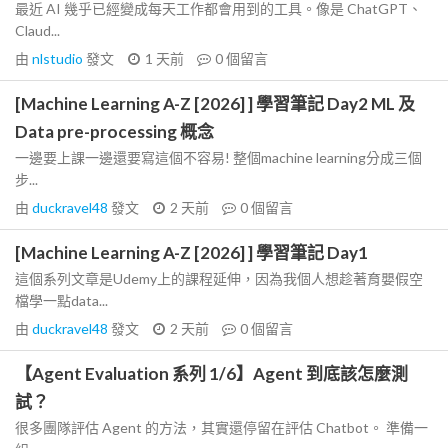
最近 AI 幾乎已經變成每天工作都會用到的工具。像是 ChatGPT、
Claud...
由
nlstudio
發文
1 天前
0
個留言
[Machine Learning A-Z [2026] ] 學習筆記 Day2 ML 及
Data pre-processing 概念
一邊要上課一邊還要寫這個不容易! 整個machine learning分成三個
步...
由
duckravel48
發文
2 天前
0
個留言
[Machine Learning A-Z [2026] ] 學習筆記 Day1
這個系列文章是Udemy上的課程延伸，因為我個人想趁著育嬰假空
檔學一點data...
由
duckravel48
發文
2 天前
0
個留言
【Agent Evaluation 系列 1/6】Agent 到底該怎麼測
試？
很多團隊評估 Agent 的方法，其實還停留在評估 Chatbot。 準備一