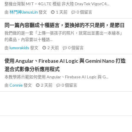
整機台灣製 MIT，4G LTE 模組 非大陸 DrayTek VigorC4...
由
林門神JanusLin
發文
1 天前
0
個留言
同一篇內容翻成十種語言，要換掉的不只是詞，是節日
我們做的是一套「上傳一張孩子的照片，就寫出並畫出一本繪本」
的產品，內容要以十種語...
由
lumorakids
發文
2 天前
0
個留言
使用 Angular、Firebase AI Logic 與 Gemini Nano 打造
混合式影像分析應用程式
本教學將示範如何使用 Angular、Firebase AI Logic 與 G...
由
Connie
發文
2 天前
0
個留言