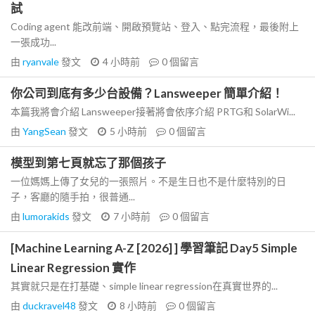
試
Coding agent 能改前端、開啟預覽站、登入、點完流程，最後附上
一張成功...
由
ryanvale
發文
4 小時前
0
個留言
你公司到底有多少台設備？Lansweeper 簡單介紹！
本篇我將會介紹 Lansweeper接著將會依序介紹 PRTG和 SolarWi...
由
YangSean
發文
5 小時前
0
個留言
模型到第七頁就忘了那個孩子
一位媽媽上傳了女兒的一張照片。不是生日也不是什麼特別的日
子，客廳的隨手拍，很普通...
由
lumorakids
發文
7 小時前
0
個留言
[Machine Learning A-Z [2026] ] 學習筆記 Day5 Simple
Linear Regression 實作
其實就只是在打基礎、simple linear regression在真實世界的...
由
duckravel48
發文
8 小時前
0
個留言