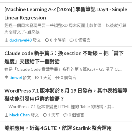
[Machine Learning A-Z [2026] ] 學習筆記 Day4 - Simple
Linear Regression
經過一個周末發現需要一些調整XD 周末反而比較忙碌，以後就打算
周間發文了~雖然是...
由
duckravel48
發文
8 小時前
0
個留言
Claude code 新手篇 5：換 section 不斷線 — 把「當下
進度」交接給下一個對話
這是「Claude Code 實戰手冊」系列的第五篇(G5)。G3 講了 CL...
由
timwei
發文
1 天前
0
個留言
WordPress 7.1 版本將於 8 月 19 日發布，其中表格無障
礙功能引發用戶群的擔憂？
WordPress 7.1 版本會變更 HTML 裡的 Table 的結構，其...
由
Mack Chan
發文
1 天前
0
個留言
船舶應用，近海 4G LTE，航運 Starlink 整合運用