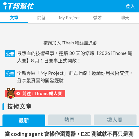
登入
文章
問答
My Project
徵才
聊天
按讚加入 iThelp 粉絲團追蹤
最熱血的技術盛事，連續 30 天的修煉【2026 iThome 鐵
公告
人賽】8 月 1 日賽事正式開啟！
全新專區「My Project」正式上線！邀請你用技術交流，
公告
分享最真實的開發經驗
前往 iThome鐵人賽
技術文章
熱門
鐵人賽
最新
當 coding agent 會操作瀏覽器，E2E 測試就不再只是測