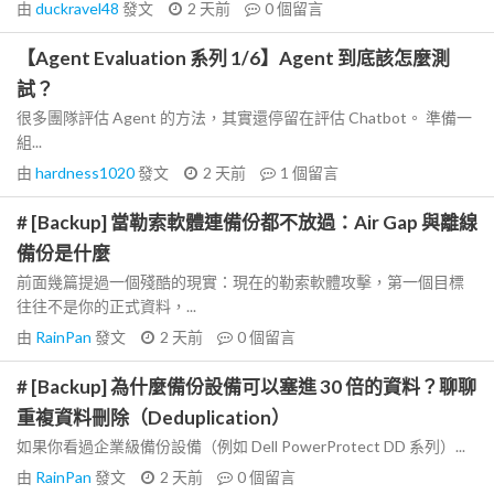
由
duckravel48
發文
2 天前
0
個留言
【Agent Evaluation 系列 1/6】Agent 到底該怎麼測
試？
很多團隊評估 Agent 的方法，其實還停留在評估 Chatbot。 準備一
組...
由
hardness1020
發文
2 天前
1
個留言
# [Backup] 當勒索軟體連備份都不放過：Air Gap 與離線
備份是什麼
前面幾篇提過一個殘酷的現實：現在的勒索軟體攻擊，第一個目標
往往不是你的正式資料，...
由
RainPan
發文
2 天前
0
個留言
# [Backup] 為什麼備份設備可以塞進 30 倍的資料？聊聊
重複資料刪除（Deduplication）
如果你看過企業級備份設備（例如 Dell PowerProtect DD 系列）...
由
RainPan
發文
2 天前
0
個留言