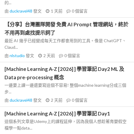
的...
由
duckravel48
發文
1 天前
0
個留言
【分享】台灣團隊開發 免費 AI Prompt 管理網站，終於
不用再到處找提示詞了
最近 AI 幾乎已經變成每天工作都會用到的工具。像是 ChatGPT、
Claud...
由
nlstudio
發文
2 天前
0
個留言
[Machine Learning A-Z [2026] ] 學習筆記 Day2 ML 及
Data pre-processing 概念
一邊要上課一邊還要寫這個不容易! 整個machine learning分成三個
步...
由
duckravel48
發文
2 天前
0
個留言
[Machine Learning A-Z [2026] ] 學習筆記 Day1
這個系列文章是Udemy上的課程延伸，因為我個人想趁著育嬰假空
檔學一點data...