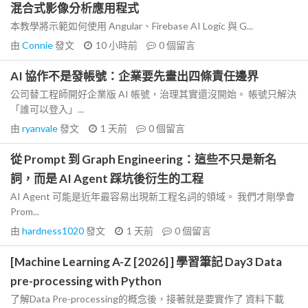
混合式影像分析應用程式
本教學將示範如何使用 Angular、Firebase AI Logic 與 G...
由
Connie
發文
10 小時前
0
個留言
AI 協作不是發帳號：企業要先畫出四條責任邊界
公司替工程師開好企業版 AI 帳號，治理其實還沒開始。 帳號只解決
「誰可以登入」...
由
ryanvale
發文
1 天前
0
個留言
從 Prompt 到 Graph Engineering：這些不只是新名
詞，而是 AI Agent 踩坑後衍生的工程
AI Agent 可能是近年最容易出現新工程名詞的領域。 我們才剛學會
Prom...
由
hardness1020
發文
1 天前
0
個留言
[Machine Learning A-Z [2026] ] 學習筆記 Day3 Data
pre-processing with Python
了解Data Pre-processing的概念後，接著就是要實作了 資料下載