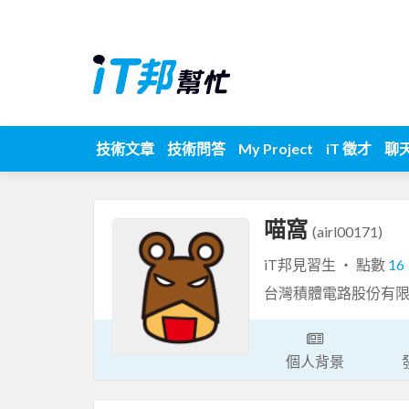
技術文章
技術問答
My Project
iT 徵才
聊
喵窩
(airl00171)
iT邦見習生 ‧ 點數
16
台灣積體電路股份有
個人背景