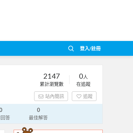
登入/註冊
2147
0
人
累計瀏覽數
在追蹤
站內簡訊
追蹤
0
0
請回答
最佳解答