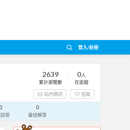
登入/註冊
2639
0
人
累計瀏覽數
在追蹤
站內簡訊
追蹤
0
0
請回答
最佳解答