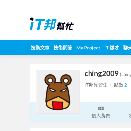
技術文章
技術問答
My Project
iT 徵才
聊
ching2009
(chin
iT邦見習生 ‧ 點數
2
個人背景