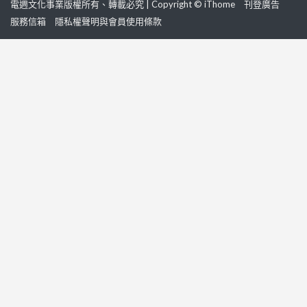
電週文化事業版權所有、轉載必究 | Copyright © iThome
刊登廣告
服務信箱
隱私權聲明與會員使用條款