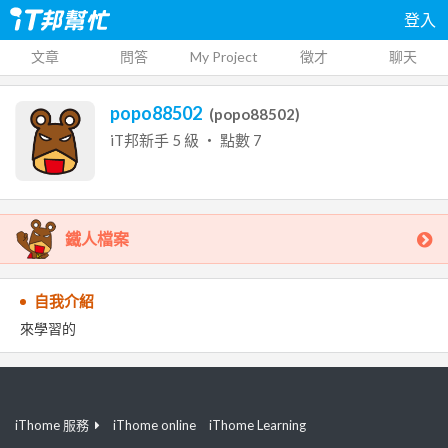
登入
文章
問答
My Project
徵才
聊天
popo88502
(
popo88502
)
iT邦新手
5
級 ‧ 點數
7
鐵人檔案
自我介紹
來學習的
iThome 服務
iThome online
iThome Learning