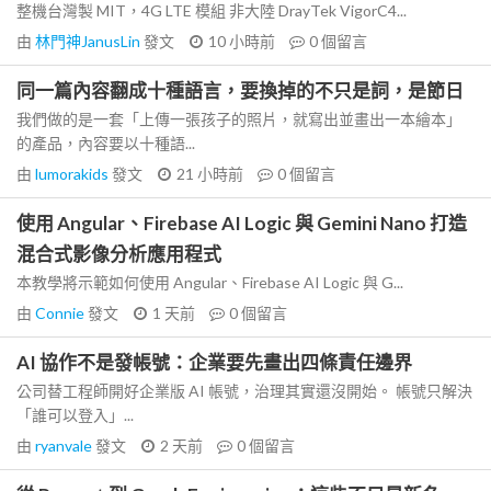
整機台灣製 MIT，4G LTE 模組 非大陸 DrayTek VigorC4...
由
林門神JanusLin
發文
10 小時前
0
個留言
同一篇內容翻成十種語言，要換掉的不只是詞，是節日
我們做的是一套「上傳一張孩子的照片，就寫出並畫出一本繪本」
的產品，內容要以十種語...
由
lumorakids
發文
21 小時前
0
個留言
使用 Angular、Firebase AI Logic 與 Gemini Nano 打造
混合式影像分析應用程式
本教學將示範如何使用 Angular、Firebase AI Logic 與 G...
由
Connie
發文
1 天前
0
個留言
AI 協作不是發帳號：企業要先畫出四條責任邊界
公司替工程師開好企業版 AI 帳號，治理其實還沒開始。 帳號只解決
「誰可以登入」...
由
ryanvale
發文
2 天前
0
個留言