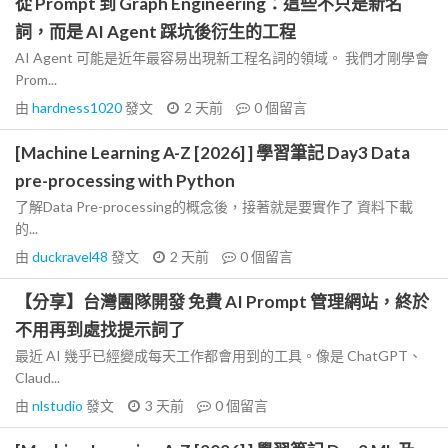
從 Prompt 到 Graph Engineering：這些不只是新名
詞，而是 AI Agent 踩坑後衍生的工程
AI Agent 可能是近年最容易出現新工程名詞的領域。 我們才剛學會
Prom...
由
hardness1020
發文
2 天前
0
個留言
[Machine Learning A-Z [2026] ] 學習筆記 Day3 Data
pre-processing with Python
了解Data Pre-processing的概念後，接著就是要實作了 資料下載
的...
由
duckravel48
發文
2 天前
0
個留言
【分享】台灣團隊開發 免費 AI Prompt 管理網站，終於
不用再到處找提示詞了
最近 AI 幾乎已經變成每天工作都會用到的工具。像是 ChatGPT、
Claud...
由
nlstudio
發文
3 天前
0
個留言