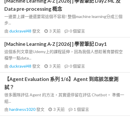
[Machine Learning A-Z [2026] ] 學習筆記 Day2 ML 及
Data pre-processing 概念
一邊要上課一邊還要寫這個不容易! 整個machine learning分成三個
步...
由
duckravel48
發文
3 天前
0
個留言
[Machine Learning A-Z [2026] ] 學習筆記 Day1
這個系列文章是Udemy上的課程延伸，因為我個人想趁著育嬰假空
檔學一點data...
由
duckravel48
發文
3 天前
0
個留言
【Agent Evaluation 系列 1/6】Agent 到底該怎麼測
試？
很多團隊評估 Agent 的方法，其實還停留在評估 Chatbot。 準備一
組...
由
hardness1020
發文
3 天前
1
個留言