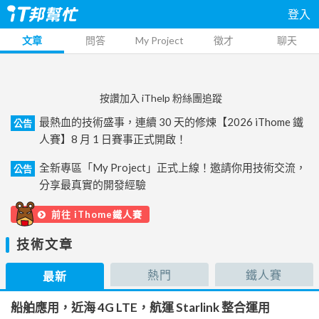
登入
文章
問答
My Project
徵才
聊天
按讚加入 iThelp 粉絲團追蹤
最熱血的技術盛事，連續 30 天的修煉【2026 iThome 鐵
公告
人賽】8 月 1 日賽事正式開啟！
全新專區「My Project」正式上線！邀請你用技術交流，
公告
分享最真實的開發經驗
前往 iThome鐵人賽
技術文章
熱門
鐵人賽
最新
船舶應用，近海 4G LTE，航運 Starlink 整合運用