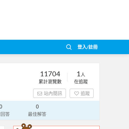
登入/註冊
11704
1
人
累計瀏覽數
在追蹤
站內簡訊
追蹤
0
0
請回答
最佳解答