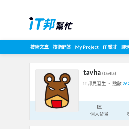
技術文章
技術問答
My Project
iT 徵才
聊
tavha
(tavha)
iT邦見習生 ‧ 點數
26
個人背景