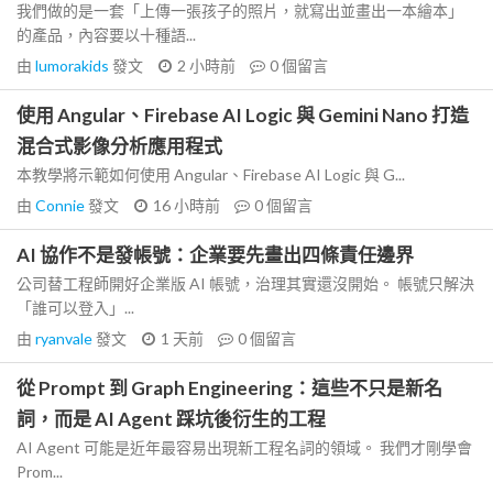
我們做的是一套「上傳一張孩子的照片，就寫出並畫出一本繪本」
的產品，內容要以十種語...
由
lumorakids
發文
2 小時前
0
個留言
使用 Angular、Firebase AI Logic 與 Gemini Nano 打造
混合式影像分析應用程式
本教學將示範如何使用 Angular、Firebase AI Logic 與 G...
由
Connie
發文
16 小時前
0
個留言
AI 協作不是發帳號：企業要先畫出四條責任邊界
公司替工程師開好企業版 AI 帳號，治理其實還沒開始。 帳號只解決
「誰可以登入」...
由
ryanvale
發文
1 天前
0
個留言
從 Prompt 到 Graph Engineering：這些不只是新名
詞，而是 AI Agent 踩坑後衍生的工程
AI Agent 可能是近年最容易出現新工程名詞的領域。 我們才剛學會
Prom...