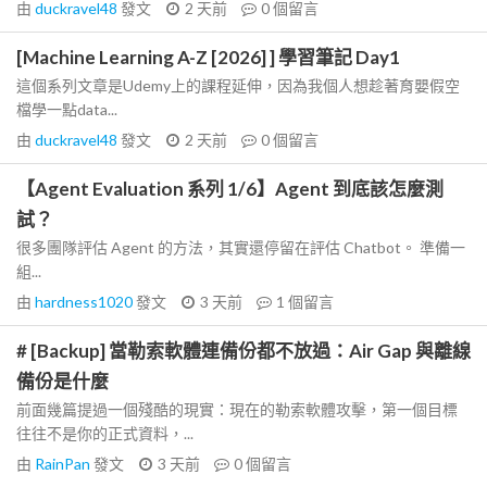
由
duckravel48
發文
2 天前
0
個留言
[Machine Learning A-Z [2026] ] 學習筆記 Day1
這個系列文章是Udemy上的課程延伸，因為我個人想趁著育嬰假空
檔學一點data...
由
duckravel48
發文
2 天前
0
個留言
【Agent Evaluation 系列 1/6】Agent 到底該怎麼測
試？
很多團隊評估 Agent 的方法，其實還停留在評估 Chatbot。 準備一
組...
由
hardness1020
發文
3 天前
1
個留言
# [Backup] 當勒索軟體連備份都不放過：Air Gap 與離線
備份是什麼
前面幾篇提過一個殘酷的現實：現在的勒索軟體攻擊，第一個目標
往往不是你的正式資料，...
由
RainPan
發文
3 天前
0
個留言