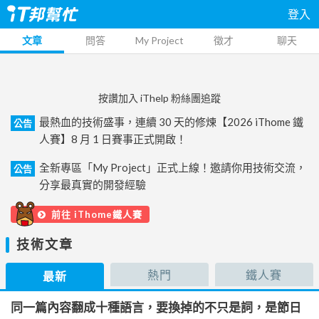
登入
文章
問答
My Project
徵才
聊天
按讚加入 iThelp 粉絲團追蹤
最熱血的技術盛事，連續 30 天的修煉【2026 iThome 鐵
公告
人賽】8 月 1 日賽事正式開啟！
全新專區「My Project」正式上線！邀請你用技術交流，
公告
分享最真實的開發經驗
前往 iThome鐵人賽
技術文章
熱門
鐵人賽
最新
同一篇內容翻成十種語言，要換掉的不只是詞，是節日