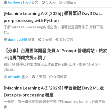
由
hardness1020
發文
1 天前
0
個留言
[Machine Learning A-Z [2026] ] 學習筆記 Day3 Data
pre-processing with Python
了解Data Pre-processing的概念後，接著就是要實作了 資料下載
的...
由
duckravel48
發文
2 天前
0
個留言
【分享】台灣團隊開發 免費 AI Prompt 管理網站，終於
不用再到處找提示詞了
最近 AI 幾乎已經變成每天工作都會用到的工具。像是 ChatGPT、
Claud...
由
nlstudio
發文
2 天前
0
個留言
[Machine Learning A-Z [2026] ] 學習筆記 Day2 ML 及
Data pre-processing 概念
一邊要上課一邊還要寫這個不容易! 整個machine learning分成三個
步...