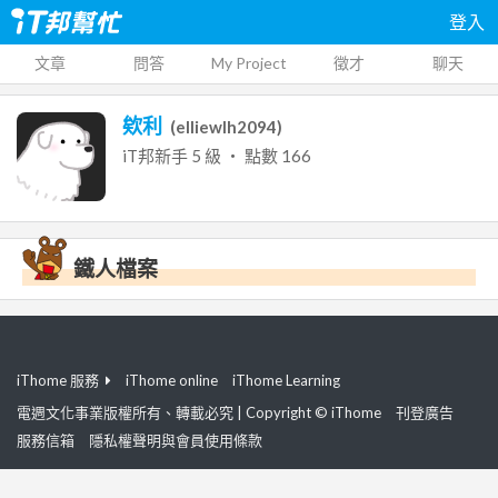
登入
文章
問答
My Project
徵才
聊天
欸利
(
elliewlh2094
)
iT邦新手
5
級 ‧ 點數
166
鐵人檔案
iThome 服務
iThome online
iThome Learning
電週文化事業版權所有、轉載必究 | Copyright © iThome
刊登廣告
服務信箱
隱私權聲明與會員使用條款