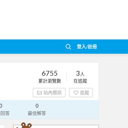
登入/註冊
6755
3
人
累計瀏覽數
在追蹤
站內簡訊
追蹤
0
0
請回答
最佳解答