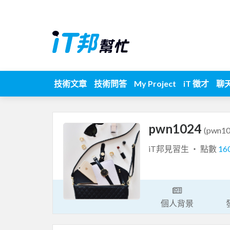
技術文章
技術問答
My Project
iT 徵才
聊
pwn1024
(pwn10
iT邦見習生 ‧ 點數
16
個人背景