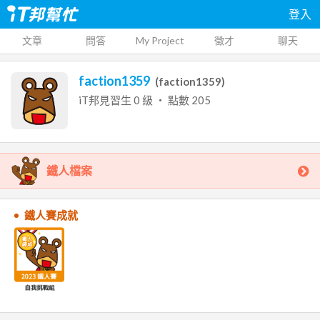
登入
文章
問答
My Project
徵才
聊天
faction1359
(
faction1359
)
iT邦見習生
0
級 ‧ 點數
205
鐵人檔案
鐵人賽成就