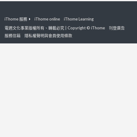
iThome 服務
iThome online
iThome Learning
電週文化事業版權所有、轉載必究 | Copyright © iThome
刊登廣告
服務信箱
隱私權聲明與會員使用條款