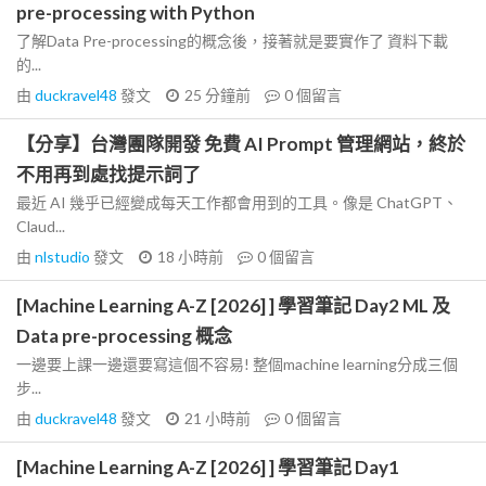
pre-processing with Python
了解Data Pre-processing的概念後，接著就是要實作了 資料下載
的...
由
duckravel48
發文
25 分鐘前
0
個留言
【分享】台灣團隊開發 免費 AI Prompt 管理網站，終於
不用再到處找提示詞了
最近 AI 幾乎已經變成每天工作都會用到的工具。像是 ChatGPT、
Claud...
由
nlstudio
發文
18 小時前
0
個留言
[Machine Learning A-Z [2026] ] 學習筆記 Day2 ML 及
Data pre-processing 概念
一邊要上課一邊還要寫這個不容易! 整個machine learning分成三個
步...
由
duckravel48
發文
21 小時前
0
個留言
[Machine Learning A-Z [2026] ] 學習筆記 Day1