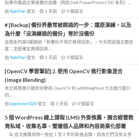
如果你看過企業級備份設備（例如 Dell PowerProtect DD 系列）...
由
RainPan
發文
1 天前
0
個留言
# [Backup] 備份界最常被跳過的一步：還原演練，以及
為什麼「沒演練過的備份」等於沒備份
這個系列第4篇聊過「有備份不等於救得回來」，今天把這個主題收
尾：怎麼確定救得回來...
由
RainPan
發文
1 天前
0
個留言
[OpenCV 學習筆記] 2. 使用 OpenCV 進行影像混合
(Image Blending)
本文將簡單示範如何使用 OpenCV 的 addWeighted 方法進行圖片
的...
由
logohow1020
發文
1 天前
0
個留言
5 個 WordPress 線上課程 (LMS) 外掛推薦，適合經營教
育私域、收集名單、營運個人品牌和內容商業化部署
📝 這次推薦排除一些近 1 至 2 年的新進品牌，因為它們沒有太多