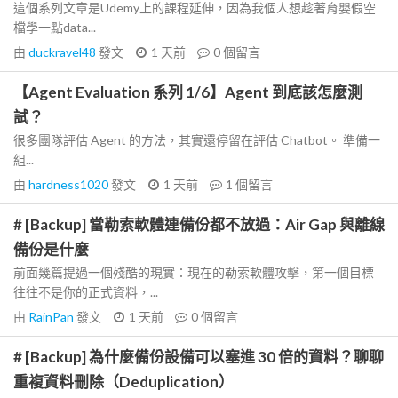
這個系列文章是Udemy上的課程延伸，因為我個人想趁著育嬰假空
檔學一點data...
由
duckravel48
發文
1 天前
0
個留言
【Agent Evaluation 系列 1/6】Agent 到底該怎麼測
試？
很多團隊評估 Agent 的方法，其實還停留在評估 Chatbot。 準備一
組...
由
hardness1020
發文
1 天前
1
個留言
# [Backup] 當勒索軟體連備份都不放過：Air Gap 與離線
備份是什麼
前面幾篇提過一個殘酷的現實：現在的勒索軟體攻擊，第一個目標
往往不是你的正式資料，...
由
RainPan
發文
1 天前
0
個留言
# [Backup] 為什麼備份設備可以塞進 30 倍的資料？聊聊
重複資料刪除（Deduplication）