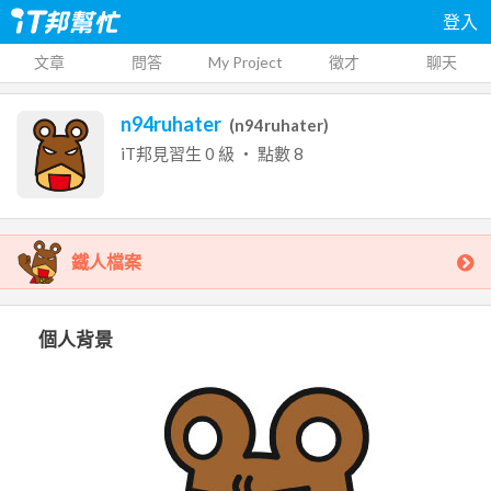
登入
文章
問答
My Project
徵才
聊天
n94ruhater
(
n94ruhater
)
iT邦見習生
0
級 ‧ 點數
8
鐵人檔案
個人背景