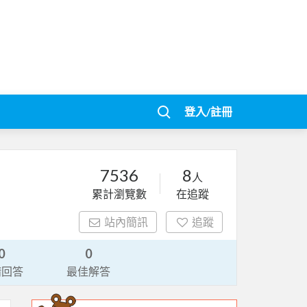
登入/註冊
7536
8
人
累計瀏覽數
在追蹤
站內簡訊
追蹤
0
0
請回答
最佳解答