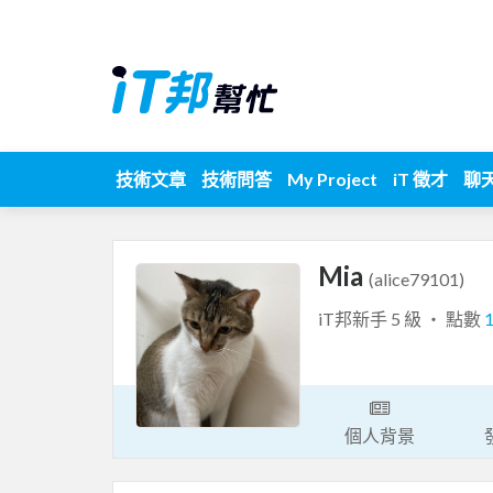
技術文章
技術問答
My Project
iT 徵才
聊
Mia
(alice79101)
iT邦新手 5 級 ‧ 點數
個人背景