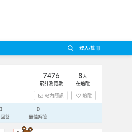
登入/註冊
7476
8
人
累計瀏覽數
在追蹤
站內簡訊
追蹤
0
0
請回答
最佳解答