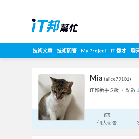
技術文章
技術問答
My Project
iT 徵才
聊
Mia
(alice79101)
iT邦新手 5 級 ‧ 點數
個人背景