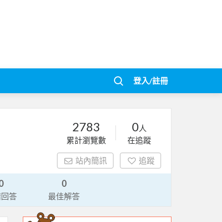
登入/註冊
2783
0
人
累計瀏覽數
在追蹤
站內簡訊
追蹤
0
0
請回答
最佳解答