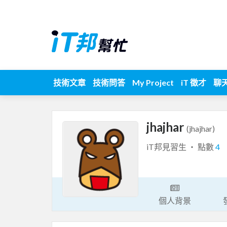
技術文章
技術問答
My Project
iT 徵才
聊
jhajhar
(jhajhar)
iT邦見習生 ‧ 點數
4
個人背景