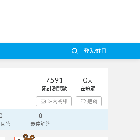
登入/註冊
7591
0
人
累計瀏覽數
在追蹤
站內簡訊
追蹤
0
0
請回答
最佳解答