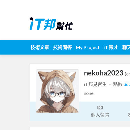
技術文章
技術問答
My Project
iT 徵才
聊
nekoha2023
(e
iT邦見習生 ‧ 點數
36
none
個人背景