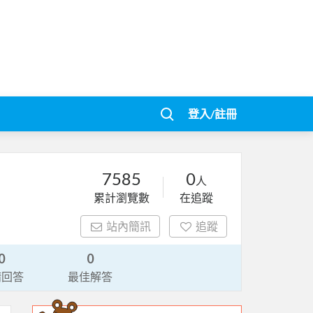
登入/註冊
7585
0
人
累計瀏覽數
在追蹤
站內簡訊
追蹤
0
0
請回答
最佳解答