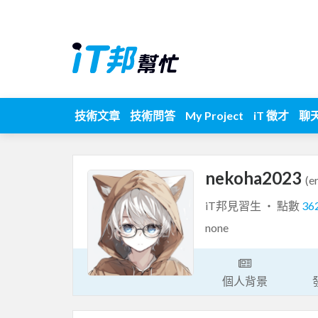
技術文章
技術問答
My Project
iT 徵才
聊
nekoha2023
(e
iT邦見習生 ‧ 點數
36
none
個人背景