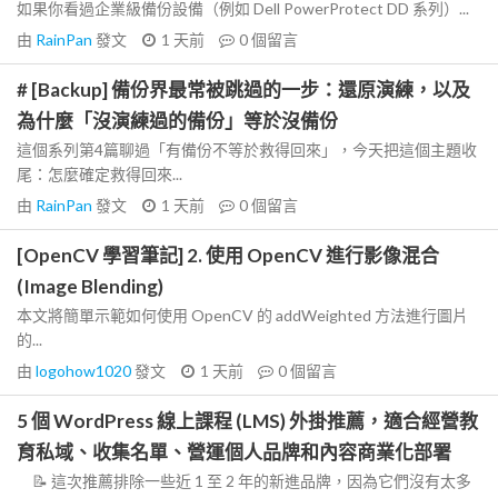
如果你看過企業級備份設備（例如 Dell PowerProtect DD 系列）...
由
RainPan
發文
1 天前
0
個留言
# [Backup] 備份界最常被跳過的一步：還原演練，以及
為什麼「沒演練過的備份」等於沒備份
這個系列第4篇聊過「有備份不等於救得回來」，今天把這個主題收
尾：怎麼確定救得回來...
由
RainPan
發文
1 天前
0
個留言
[OpenCV 學習筆記] 2. 使用 OpenCV 進行影像混合
(Image Blending)
本文將簡單示範如何使用 OpenCV 的 addWeighted 方法進行圖片
的...
由
logohow1020
發文
1 天前
0
個留言
5 個 WordPress 線上課程 (LMS) 外掛推薦，適合經營教
育私域、收集名單、營運個人品牌和內容商業化部署
📝 這次推薦排除一些近 1 至 2 年的新進品牌，因為它們沒有太多