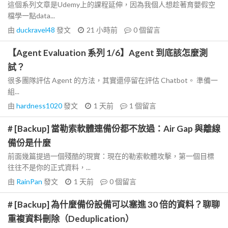
這個系列文章是Udemy上的課程延伸，因為我個人想趁著育嬰假空
檔學一點data...
由
duckravel48
發文
21 小時前
0
個留言
【Agent Evaluation 系列 1/6】Agent 到底該怎麼測
試？
很多團隊評估 Agent 的方法，其實還停留在評估 Chatbot。 準備一
組...
由
hardness1020
發文
1 天前
1
個留言
# [Backup] 當勒索軟體連備份都不放過：Air Gap 與離線
備份是什麼
前面幾篇提過一個殘酷的現實：現在的勒索軟體攻擊，第一個目標
往往不是你的正式資料，...
由
RainPan
發文
1 天前
0
個留言
# [Backup] 為什麼備份設備可以塞進 30 倍的資料？聊聊
重複資料刪除（Deduplication）