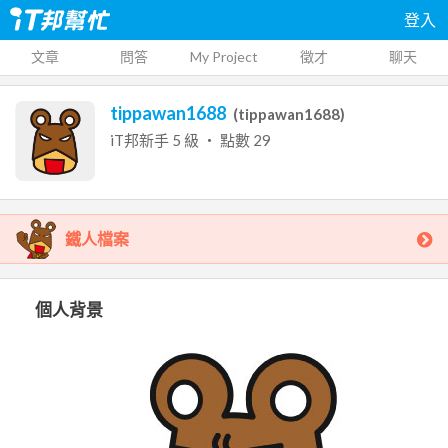
登入
文章
問答
My Project
徵才
聊天
tippawan1688
(
tippawan1688
)
iT邦新手
5
級 ‧ 點數
29
鐵人檔案
個人背景