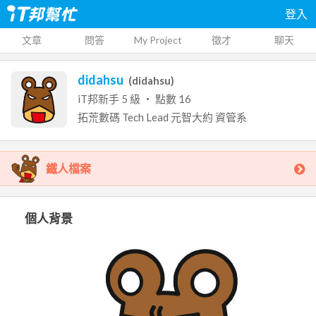
登入
文章
問答
My Project
徵才
聊天
didahsu
(
didahsu
)
iT邦新手
5
級 ‧ 點數
16
拓荒數碼
Tech Lead
元智大約
資管系
鐵人檔案
個人背景