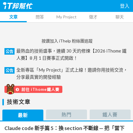
登入
文章
問答
My Project
徵才
聊天
按讚加入 iThelp 粉絲團追蹤
最熱血的技術盛事，連續 30 天的修煉【2026 iThome 鐵
公告
人賽】8 月 1 日賽事正式開啟！
全新專區「My Project」正式上線！邀請你用技術交流，
公告
分享最真實的開發經驗
前往 iThome鐵人賽
技術文章
熱門
鐵人賽
最新
Claude code 新手篇 5：換 section 不斷線 — 把「當下