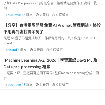
了解Data Pre-processing的概念後，接著就是要實作了 資料下載
的...
由
duckravel48
發文
2 天前
0
個留言
【分享】台灣團隊開發 免費 AI Prompt 管理網站，終於
不用再到處找提示詞了
最近 AI 幾乎已經變成每天工作都會用到的工具。像是 ChatGPT、
Claud...
由
nlstudio
發文
3 天前
0
個留言
[Machine Learning A-Z [2026] ] 學習筆記 Day2 ML 及
Data pre-processing 概念
一邊要上課一邊還要寫這個不容易! 整個machine learning分成三個
步...
由
duckravel48
發文
3 天前
0
個留言