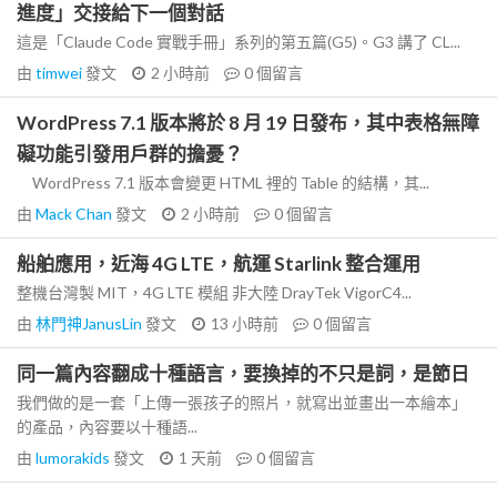
進度」交接給下一個對話
這是「Claude Code 實戰手冊」系列的第五篇(G5)。G3 講了 CL...
由
timwei
發文
2 小時前
0
個留言
WordPress 7.1 版本將於 8 月 19 日發布，其中表格無障
礙功能引發用戶群的擔憂？
WordPress 7.1 版本會變更 HTML 裡的 Table 的結構，其...
由
Mack Chan
發文
2 小時前
0
個留言
船舶應用，近海 4G LTE，航運 Starlink 整合運用
整機台灣製 MIT，4G LTE 模組 非大陸 DrayTek VigorC4...
由
林門神JanusLin
發文
13 小時前
0
個留言
同一篇內容翻成十種語言，要換掉的不只是詞，是節日
我們做的是一套「上傳一張孩子的照片，就寫出並畫出一本繪本」
的產品，內容要以十種語...
由
lumorakids
發文
1 天前
0
個留言