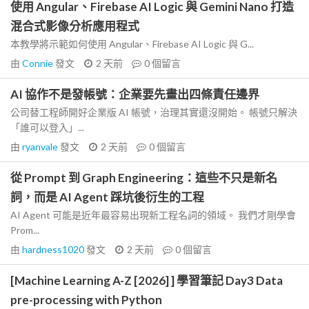
使用 Angular、Firebase AI Logic 與 Gemini Nano 打造
混合式影像分析應用程式
本教學將示範如何使用 Angular、Firebase AI Logic 與 G...
由
Connie
發文
2 天前
0
個留言
AI 協作不是發帳號：企業要先畫出四條責任邊界
公司替工程師開好企業版 AI 帳號，治理其實還沒開始。 帳號只解決
「誰可以登入」...
由
ryanvale
發文
2 天前
0
個留言
從 Prompt 到 Graph Engineering：這些不只是新名
詞，而是 AI Agent 踩坑後衍生的工程
AI Agent 可能是近年最容易出現新工程名詞的領域。 我們才剛學會
Prom...
由
hardness1020
發文
2 天前
0
個留言
[Machine Learning A-Z [2026] ] 學習筆記 Day3 Data
pre-processing with Python