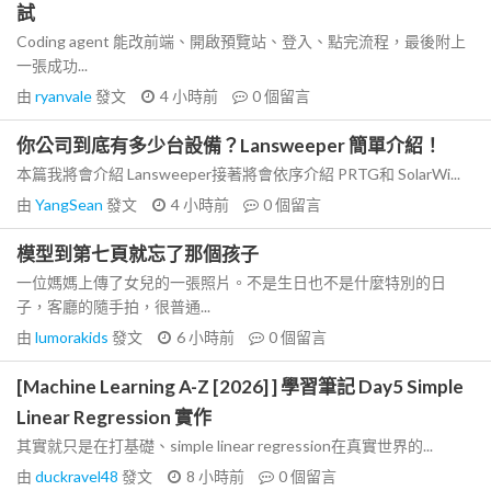
試
Coding agent 能改前端、開啟預覽站、登入、點完流程，最後附上
一張成功...
由
ryanvale
發文
4 小時前
0
個留言
你公司到底有多少台設備？Lansweeper 簡單介紹！
本篇我將會介紹 Lansweeper接著將會依序介紹 PRTG和 SolarWi...
由
YangSean
發文
4 小時前
0
個留言
模型到第七頁就忘了那個孩子
一位媽媽上傳了女兒的一張照片。不是生日也不是什麼特別的日
子，客廳的隨手拍，很普通...
由
lumorakids
發文
6 小時前
0
個留言
[Machine Learning A-Z [2026] ] 學習筆記 Day5 Simple
Linear Regression 實作
其實就只是在打基礎、simple linear regression在真實世界的...
由
duckravel48
發文
8 小時前
0
個留言