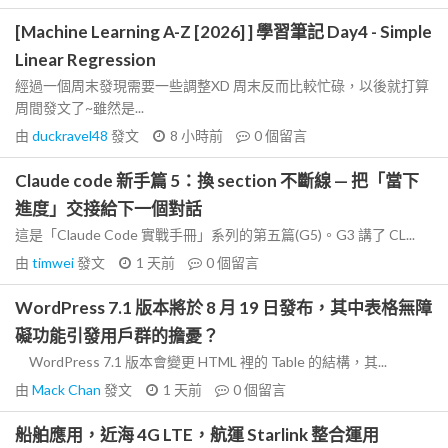
[Machine Learning A-Z [2026] ] 學習筆記 Day4 - Simple
Linear Regression
經過一個周末發現需要一些調整XD 周末反而比較忙碌，以後就打算
周間發文了~雖然是...
由
duckravel48
發文
8 小時前
0
個留言
Claude code 新手篇 5：換 section 不斷線 — 把「當下
進度」交接給下一個對話
這是「Claude Code 實戰手冊」系列的第五篇(G5)。G3 講了 CL...
由
timwei
發文
1 天前
0
個留言
WordPress 7.1 版本將於 8 月 19 日發布，其中表格無障
礙功能引發用戶群的擔憂？
WordPress 7.1 版本會變更 HTML 裡的 Table 的結構，其...
由
Mack Chan
發文
1 天前
0
個留言
船舶應用，近海 4G LTE，航運 Starlink 整合運用