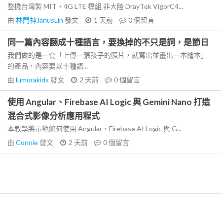
整機台灣製 MIT，4G LTE 模組 非大陸 DrayTek VigorC4...
由
林門神JanusLin
發文
1 天前
0
個留言
同一篇內容翻成十種語言，要換掉的不只是詞，是節日
我們做的是一套「上傳一張孩子的照片，就寫出並畫出一本繪本」
的產品，內容要以十種語...
由
lumorakids
發文
2 天前
0
個留言
使用 Angular、Firebase AI Logic 與 Gemini Nano 打造
混合式影像分析應用程式
本教學將示範如何使用 Angular、Firebase AI Logic 與 G...
由
Connie
發文
2 天前
0
個留言