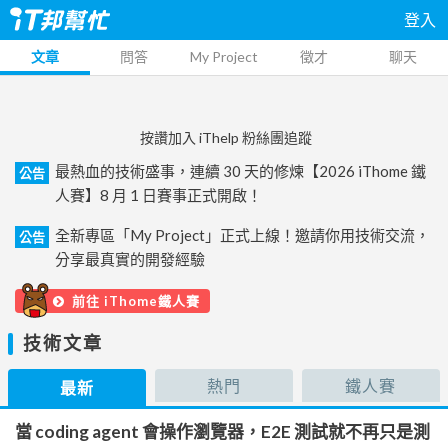
登入
文章
問答
My Project
徵才
聊天
按讚加入 iThelp 粉絲團追蹤
最熱血的技術盛事，連續 30 天的修煉【2026 iThome 鐵
公告
人賽】8 月 1 日賽事正式開啟！
全新專區「My Project」正式上線！邀請你用技術交流，
公告
分享最真實的開發經驗
前往 iThome鐵人賽
技術文章
熱門
鐵人賽
最新
當 coding agent 會操作瀏覽器，E2E 測試就不再只是測