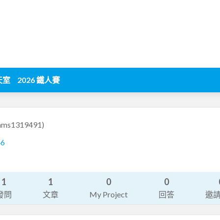
天室
2026 鐵人賽
nms1319491)
46
1
1
0
0
發問
文章
My Project
回答
邀