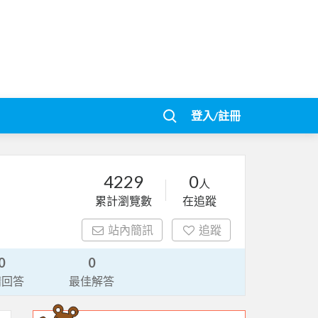
登入/註冊
4229
0
人
累計瀏覽數
在追蹤
站內簡訊
追蹤
0
0
請回答
最佳解答