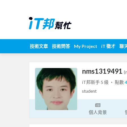
技術文章
技術問答
My Project
iT 徵才
聊
nms1319491
(
iT邦新手 5 級 ‧ 點數
student
個人背景