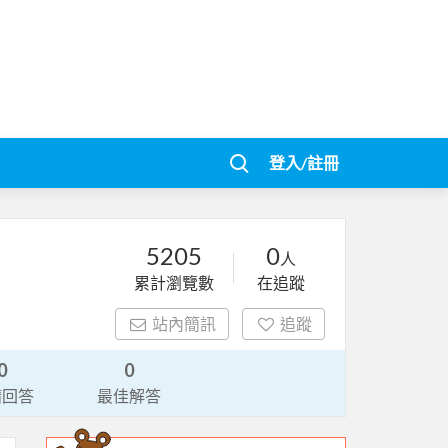
登入/註冊
5205
0
人
累計瀏覽數
在追蹤
站內簡訊
追蹤
0
0
請回答
最佳解答