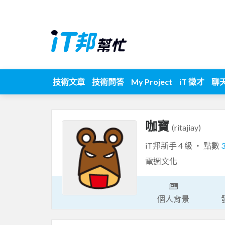
技術文章
技術問答
My Project
iT 徵才
聊
咖寶
(ritajiay)
iT邦新手 4 級 ‧ 點數
電週文化
個人背景