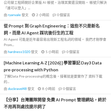
公司替工程師開好企業版 AI 帳號，治理其實還沒開始。 帳號只解決
「誰可以登入」...
由
ryanvale
發文
2 小時前
0
個留言
從 Prompt 到 Graph Engineering：這些不只是新名
詞，而是 AI Agent 踩坑後衍生的工程
AI Agent 可能是近年最容易出現新工程名詞的領域。 我們才剛學會
Prom...
由
hardness1020
發文
5 小時前
0
個留言
[Machine Learning A-Z [2026] ] 學習筆記 Day3 Data
pre-processing with Python
了解Data Pre-processing的概念後，接著就是要實作了 資料下載
的...
由
duckravel48
發文
8 小時前
0
個留言
【分享】台灣團隊開發 免費 AI Prompt 管理網站，終於
不用再到處找提示詞了