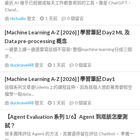
最近 AI 幾乎已經變成每天工作都會用到的工具。像是 ChatGPT、
Claud...
由
nlstudio
發文
1 天前
0
個留言
[Machine Learning A-Z [2026] ] 學習筆記 Day2 ML 及
Data pre-processing 概念
一邊要上課一邊還要寫這個不容易! 整個machine learning分成三個
步...
由
duckravel48
發文
1 天前
0
個留言
[Machine Learning A-Z [2026] ] 學習筆記 Day1
這個系列文章是Udemy上的課程延伸，因為我個人想趁著育嬰假空
檔學一點data...
由
duckravel48
發文
1 天前
0
個留言
【Agent Evaluation 系列 1/6】Agent 到底該怎麼測
試？
很多團隊評估 Agent 的方法，其實還停留在評估 Chatbot。 準備一