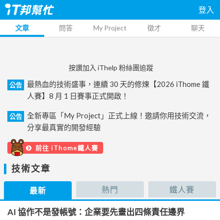
登入
文章
問答
My Project
徵才
聊天
按讚加入 iThelp 粉絲團追蹤
最熱血的技術盛事，連續 30 天的修煉【2026 iThome 鐵
公告
人賽】8 月 1 日賽事正式開啟！
全新專區「My Project」正式上線！邀請你用技術交流，
公告
分享最真實的開發經驗
前往 iThome鐵人賽
技術文章
熱門
鐵人賽
最新
AI 協作不是發帳號：企業要先畫出四條責任邊界