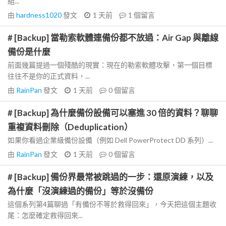
組...
由
hardness1020
發文
1 天前
1
個留言
# [Backup] 當勒索軟體連備份都不放過：Air Gap 與離線
備份是什麼
前面幾篇提過一個殘酷的現實：現在的勒索軟體攻擊，第一個目標
往往不是你的正式資料，...
由
RainPan
發文
1 天前
0
個留言
# [Backup] 為什麼備份設備可以塞進 30 倍的資料？聊聊
重複資料刪除（Deduplication）
如果你看過企業級備份設備（例如 Dell PowerProtect DD 系列）...
由
RainPan
發文
1 天前
0
個留言
# [Backup] 備份界最常被跳過的一步：還原演練，以及
為什麼「沒演練過的備份」等於沒備份
這個系列第4篇聊過「有備份不等於救得回來」，今天把這個主題收
尾：怎麼確定救得回來...