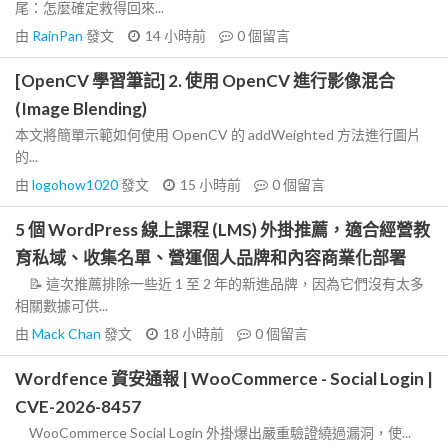
尾：怎麼確定救得回來...
由
RainPan
發文
14 小時前
0
個留言
[OpenCV 學習筆記] 2. 使用 OpenCV 進行影像混合
(Image Blending)
本文將簡單示範如何使用 OpenCV 的 addWeighted 方法進行圖片
的...
由
logohow1020
發文
15 小時前
0
個留言
5 個 WordPress 線上課程 (LMS) 外掛推薦，適合經營教
育私域、收集名單、營運個人品牌和內容商業化部署
📝 這次推薦排除一些近 1 至 2 年的新進品牌，因為它們沒有太多
相關數據可供...
由
Mack Chan
發文
18 小時前
0
個留言
Wordfence 資安通報 | WooCommerce - Social Login |
CVE-2026-8457
WooCommerce Social Login 外掛爆出嚴重驗證繞過漏洞，使...