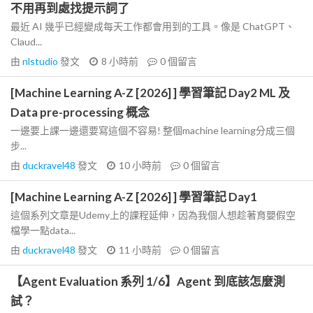
不用再到處找提示詞了
最近 AI 幾乎已經變成每天工作都會用到的工具。像是 ChatGPT、
Claud...
由
nlstudio
發文
8 小時前
0
個留言
[Machine Learning A-Z [2026] ] 學習筆記 Day2 ML 及
Data pre-processing 概念
一邊要上課一邊還要寫這個不容易! 整個machine learning分成三個
步...
由
duckravel48
發文
10 小時前
0
個留言
[Machine Learning A-Z [2026] ] 學習筆記 Day1
這個系列文章是Udemy上的課程延伸，因為我個人想趁著育嬰假空
檔學一點data...
由
duckravel48
發文
11 小時前
0
個留言
【Agent Evaluation 系列 1/6】Agent 到底該怎麼測
試？