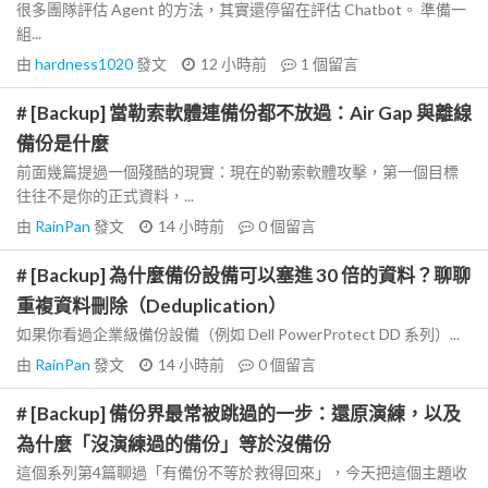
很多團隊評估 Agent 的方法，其實還停留在評估 Chatbot。 準備一
組...
由
hardness1020
發文
12 小時前
1
個留言
# [Backup] 當勒索軟體連備份都不放過：Air Gap 與離線
備份是什麼
前面幾篇提過一個殘酷的現實：現在的勒索軟體攻擊，第一個目標
往往不是你的正式資料，...
由
RainPan
發文
14 小時前
0
個留言
# [Backup] 為什麼備份設備可以塞進 30 倍的資料？聊聊
重複資料刪除（Deduplication）
如果你看過企業級備份設備（例如 Dell PowerProtect DD 系列）...
由
RainPan
發文
14 小時前
0
個留言
# [Backup] 備份界最常被跳過的一步：還原演練，以及
為什麼「沒演練過的備份」等於沒備份
這個系列第4篇聊過「有備份不等於救得回來」，今天把這個主題收